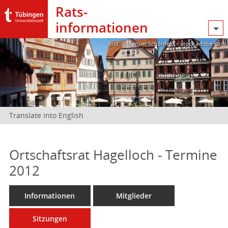
Rats­
informationen
Bild: @Manuel Schönfeld – stock.adobe.com
Translate into English
Ortschaftsrat Hagelloch - Termine
2012
Informationen
Mitglieder
Sitzungen