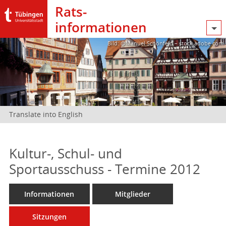
Rats­
informationen
Bild: @Manuel Schönfeld – stock.adobe.com
Translate into English
Kultur-, Schul- und
Sportausschuss - Termine 2012
Informationen
Mitglieder
Sitzungen