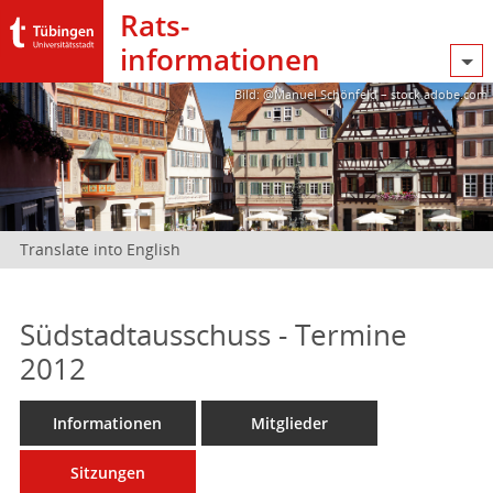
Rats­
informationen
Bild: @Manuel Schönfeld – stock.adobe.com
Translate into English
Südstadtausschuss - Termine
2012
Informationen
Mitglieder
Sitzungen