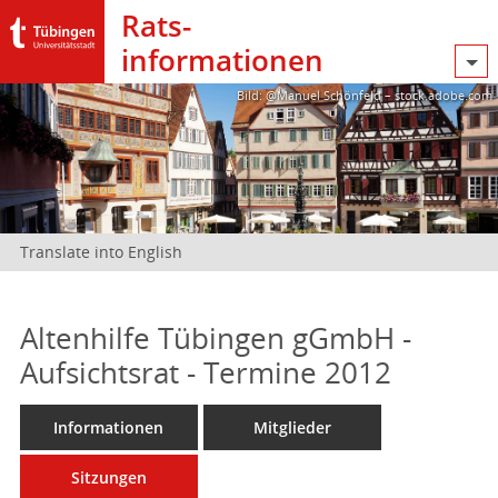
Rats­
informationen
Bild: @Manuel Schönfeld – stock.adobe.com
Translate into English
Altenhilfe Tübingen gGmbH -
Aufsichtsrat - Termine 2012
Informationen
Mitglieder
Sitzungen