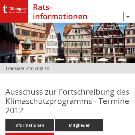
Rats­
informationen
Bild: @Manuel Schönfeld – stock.adobe.com
Translate into English
Ausschuss zur Fortschreibung des
Klimaschutzprogramms - Termine
2012
Informationen
Mitglieder