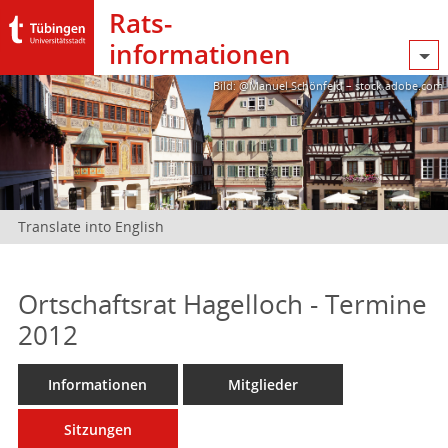
Rats­
informationen
Bild: @Manuel Schönfeld – stock.adobe.com
Translate into English
Ortschaftsrat Hagelloch - Termine
2012
Informationen
Mitglieder
Sitzungen