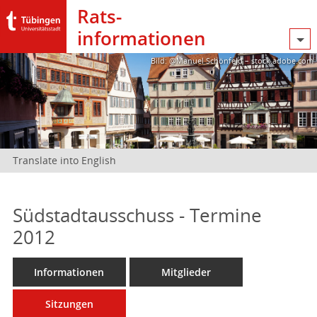
Rats­
informationen
Bild: @Manuel Schönfeld – stock.adobe.com
Translate into English
Südstadtausschuss - Termine
2012
Informationen
Mitglieder
Sitzungen