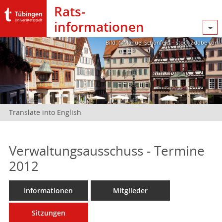
Rats­
informationen
Bild: @Manuel Schönfeld – stock.adobe.com
Translate into English
Verwaltungsausschuss - Termine
2012
Informationen
Mitglieder
Sitzungen