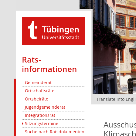
Rats­
informationen
Gemeinderat
Ortschaftsräte
Ortsbeiräte
Translate into Engl
Jugendgemeinderat
Integrationsrat
Ausschus
Sitzungstermine
Klimasc
Suche nach Ratsdokumenten