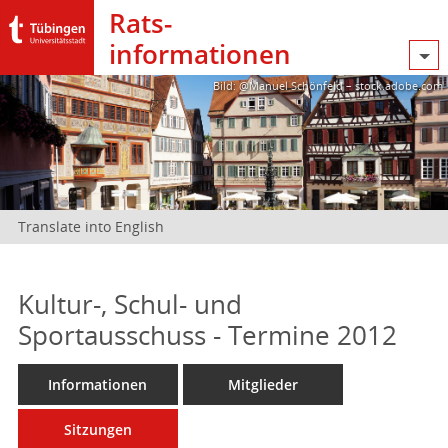
Rats­
informationen
Bild: @Manuel Schönfeld – stock.adobe.com
Translate into English
Kultur-, Schul- und
Sportausschuss - Termine 2012
Informationen
Mitglieder
Sitzungen