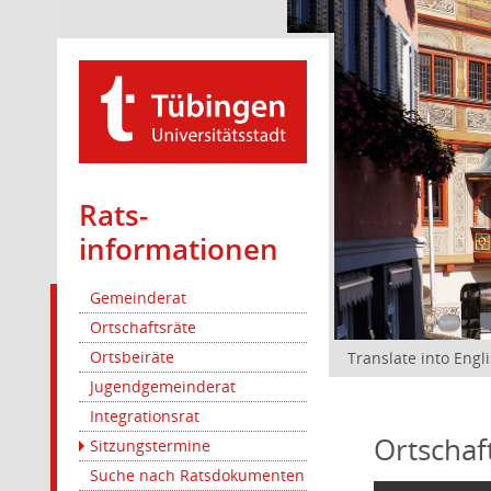
Rats­
informationen
Gemeinderat
Ortschaftsräte
Ortsbeiräte
Translate into Engl
Jugendgemeinderat
Integrationsrat
Ortschaf
Sitzungstermine
Suche nach Ratsdokumenten