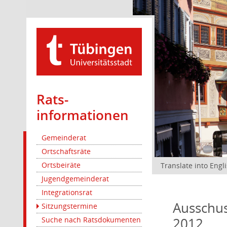
Rats­
informationen
Gemeinderat
Ortschaftsräte
Ortsbeiräte
Translate into Engl
Jugendgemeinderat
Integrationsrat
Ausschus
Sitzungstermine
2012
Suche nach Ratsdokumenten