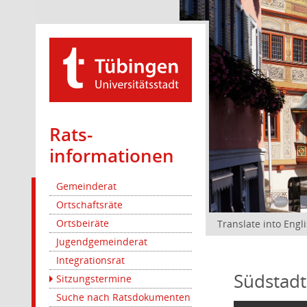
Rats­
informationen
Gemeinderat
Ortschaftsräte
Ortsbeiräte
Translate into Engl
Jugendgemeinderat
Integrationsrat
Südstadt
Sitzungstermine
Suche nach Ratsdokumenten