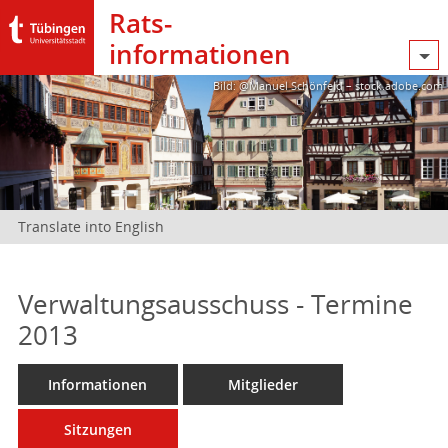
Rats­
informationen
Bild: @Manuel Schönfeld – stock.adobe.com
Translate into English
Verwaltungsausschuss - Termine
2013
Informationen
Mitglieder
Sitzungen