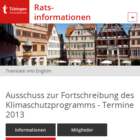
Rats­
informationen
Bild: @Manuel Schönfeld – stock.adobe.com
Translate into English
Ausschuss zur Fortschreibung des
Klimaschutzprogramms - Termine
2013
Informationen
Mitglieder