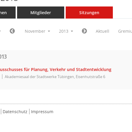
nen
Mitglieder
Sitzungen
November
2013
Aktuell
Gremi
013
Ausschusses für Planung, Verkehr und Stadtentwicklung
Akademiesaal der Stadtwerke Tübingen, Eisenhutstraße 6
Datenschutz
Impressum