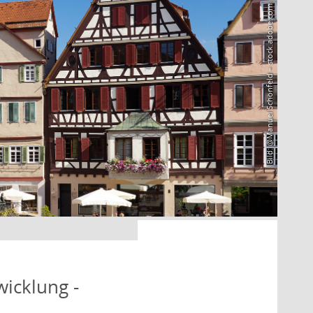
Bild: @Manuel Schönfeld – stock.adobe.com
icklung -