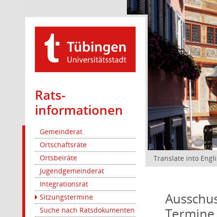
Rats­
informationen
Gemeinderat
Ortschaftsräte
Ortsbeiräte
Translate into Engl
Jugendgemeinderat
Integrationsrat
Ausschus
Sitzungstermine
Termine
Suche nach Ratsdokumenten