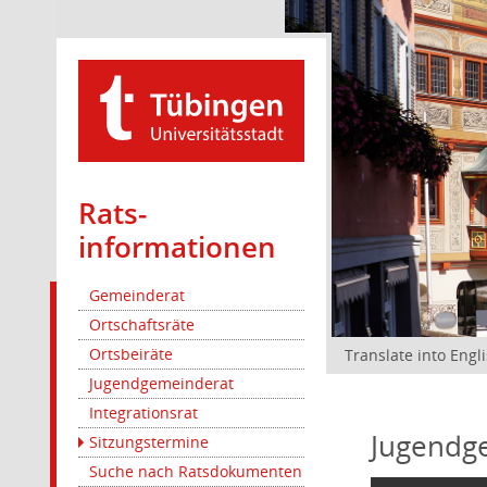
Rats­
informationen
Gemeinderat
Ortschaftsräte
Ortsbeiräte
Translate into Engl
Jugendgemeinderat
Integrationsrat
Jugendg
Sitzungstermine
Suche nach Ratsdokumenten