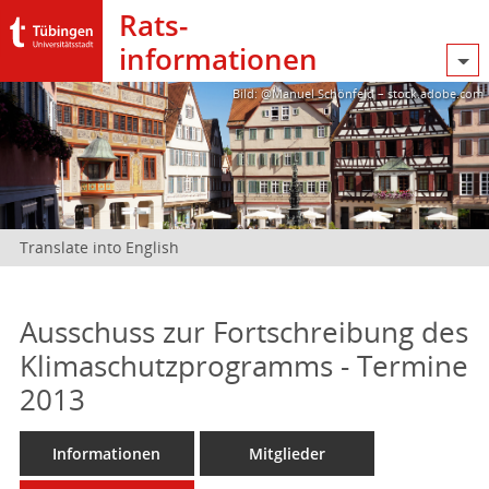
Rats­
informationen
Bild: @Manuel Schönfeld – stock.adobe.com
Translate into English
Ausschuss zur Fortschreibung des
Klimaschutzprogramms - Termine
2013
Informationen
Mitglieder