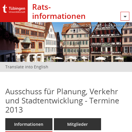
Rats­
informationen
Bild: @Manuel Schönfeld – stock.adobe.com
Translate into English
Ausschuss für Planung, Verkehr
und Stadtentwicklung - Termine
2013
Informationen
Mitglieder