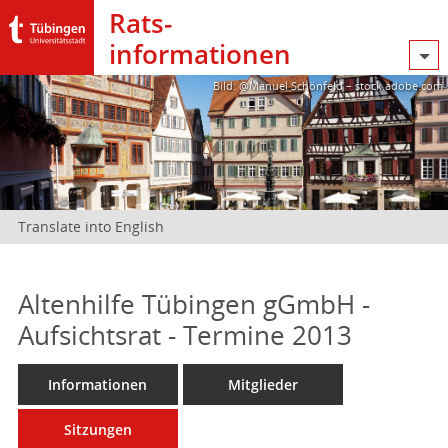
Rats­
informationen
Bild: @Manuel Schönfeld – stock.adobe.com
Translate into English
Altenhilfe Tübingen gGmbH -
Aufsichtsrat - Termine 2013
Informationen
Mitglieder
Sitzungen