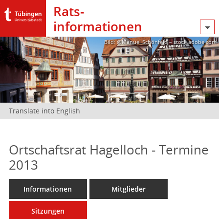
Rats­
informationen
Bild: @Manuel Schönfeld – stock.adobe.com
Translate into English
Ortschaftsrat Hagelloch - Termine
2013
Informationen
Mitglieder
Sitzungen