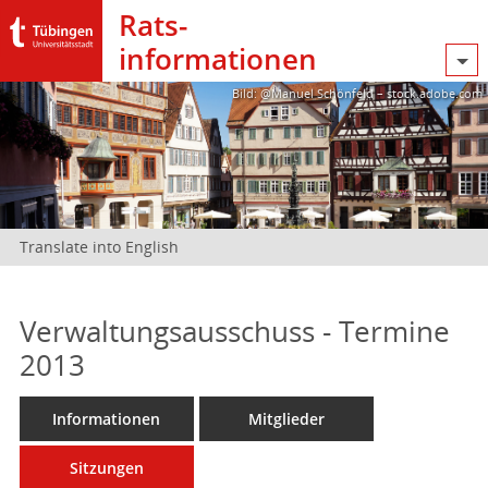
Rats­
informationen
Bild: @Manuel Schönfeld – stock.adobe.com
Translate into English
Verwaltungsausschuss - Termine
2013
Informationen
Mitglieder
Sitzungen