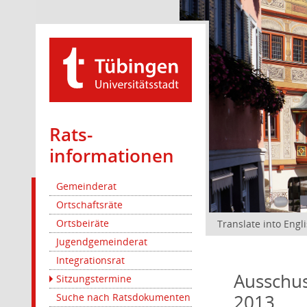
Rats­
informationen
Gemeinderat
Ortschaftsräte
Ortsbeiräte
Translate into Engl
Jugendgemeinderat
Integrationsrat
Ausschus
Sitzungstermine
2013
Suche nach Ratsdokumenten