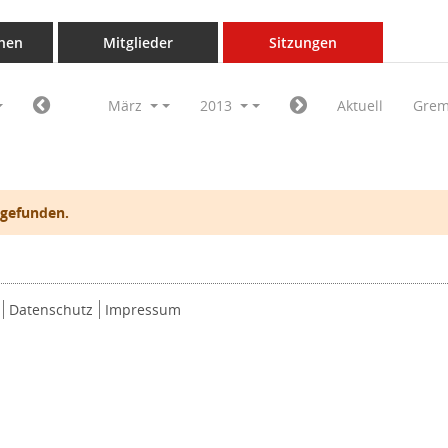
nen
Mitglieder
Sitzungen
März
2013
Aktuell
Grem
 gefunden.
Datenschutz
Impressum