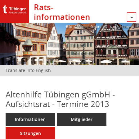
Rats­
informationen
Bild: @Manuel Schönfeld – stock.adobe.com
Translate into English
Altenhilfe Tübingen gGmbH -
Aufsichtsrat - Termine 2013
Informationen
Mitglieder
Sitzungen