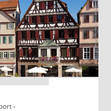
Bild: @Manuel Schönfeld – stock.adobe.com
port -