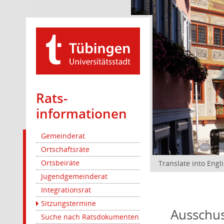
Rats­
informationen
Gemeinderat
Ortschaftsräte
Ortsbeiräte
Translate into Engl
Jugendgemeinderat
Integrationsrat
Sitzungstermine
Ausschus
Suche nach Ratsdokumenten