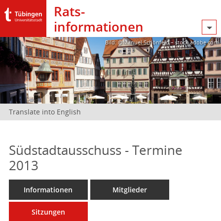
Rats­
informationen
Bild: @Manuel Schönfeld – stock.adobe.com
Translate into English
Südstadtausschuss - Termine
2013
Informationen
Mitglieder
Sitzungen