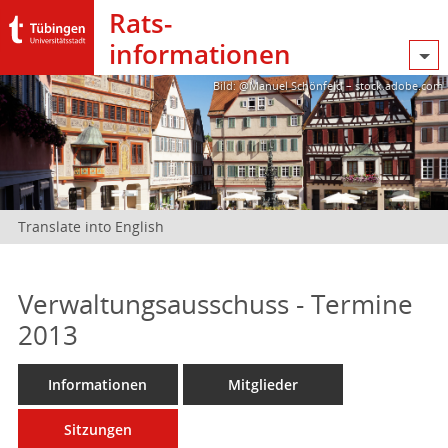
Rats­
informationen
Bild: @Manuel Schönfeld – stock.adobe.com
Translate into English
Verwaltungsausschuss - Termine
2013
Informationen
Mitglieder
Sitzungen