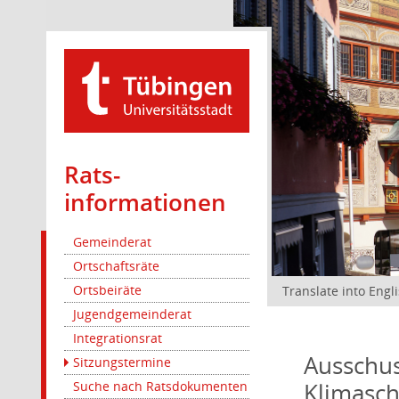
Rats­
informationen
Gemeinderat
Ortschaftsräte
Ortsbeiräte
Translate into Engl
Jugendgemeinderat
Integrationsrat
Ausschus
Sitzungstermine
Klimasc
Suche nach Ratsdokumenten