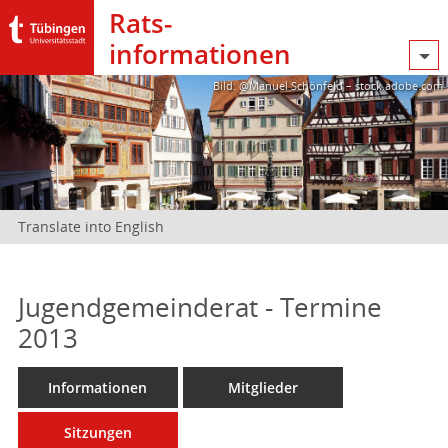
Rats­
informationen
Bild: @Manuel Schönfeld – stock.adobe.com
Translate into English
Jugendgemeinderat - Termine
2013
Informationen
Mitglieder
Sitzungen