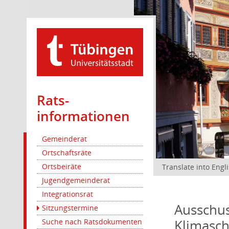
Rats­
informationen
Gemeinderat
Ortschaftsräte
Ortsbeiräte
Translate into Engl
Jugendgemeinderat
Integrationsrat
Ausschus
Sitzungstermine
Klimasc
Suche nach Ratsdokumenten