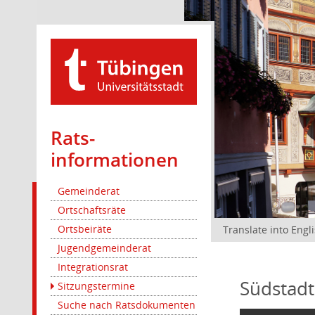
Rats­
informationen
Gemeinderat
Ortschaftsräte
Ortsbeiräte
Translate into Engl
Jugendgemeinderat
Integrationsrat
Südstadt
Sitzungstermine
Suche nach Ratsdokumenten