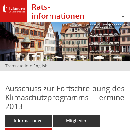
Rats­
informationen
Bild: @Manuel Schönfeld – stock.adobe.com
Translate into English
Ausschuss zur Fortschreibung des
Klimaschutzprogramms - Termine
2013
Informationen
Mitglieder