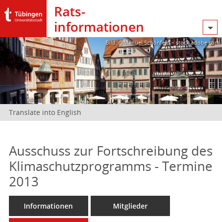
Rats­
informationen
Bild: @Manuel Schönfeld – stock.adobe.com
Translate into English
Ausschuss zur Fortschreibung des
Klimaschutzprogramms - Termine
2013
Informationen
Mitglieder