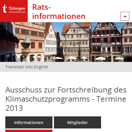
Rats­
informationen
Bild: @Manuel Schönfeld – stock.adobe.com
Translate into English
Ausschuss zur Fortschreibung des
Klimaschutzprogramms - Termine
2013
Informationen
Mitglieder