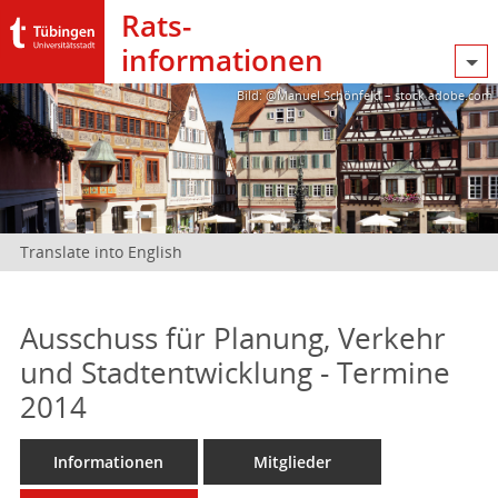
Rats­
informationen
Bild: @Manuel Schönfeld – stock.adobe.com
Translate into English
Ausschuss für Planung, Verkehr
und Stadtentwicklung - Termine
2014
Informationen
Mitglieder