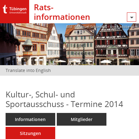
Rats­
informationen
Bild: @Manuel Schönfeld – stock.adobe.com
Translate into English
Kultur-, Schul- und
Sportausschuss - Termine 2014
Informationen
Mitglieder
Sitzungen