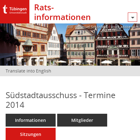
Rats­
informationen
Bild: @Manuel Schönfeld – stock.adobe.com
Translate into English
Südstadtausschuss - Termine
2014
Informationen
Mitglieder
Sitzungen