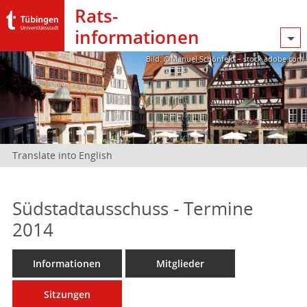
Rats­
informationen
Bild: @Manuel Schönfeld – stock.adobe.com
Translate into English
Südstadtausschuss - Termine
2014
Informationen
Mitglieder
Sitzungen