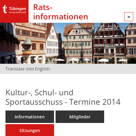
Rats­
informationen
Bild: @Manuel Schönfeld – stock.adobe.com
Translate into English
Kultur-, Schul- und
Sportausschuss - Termine 2014
Informationen
Mitglieder
Sitzungen