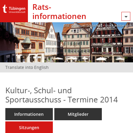
Rats­
informationen
Bild: @Manuel Schönfeld – stock.adobe.com
Translate into English
Kultur-, Schul- und
Sportausschuss - Termine 2014
Informationen
Mitglieder
Sitzungen