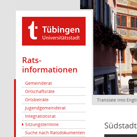
Rats­
informationen
Gemeinderat
Ortschaftsräte
Ortsbeiräte
Translate into Engl
Jugendgemeinderat
Integrationsrat
Südstadt
Sitzungstermine
Suche nach Ratsdokumenten