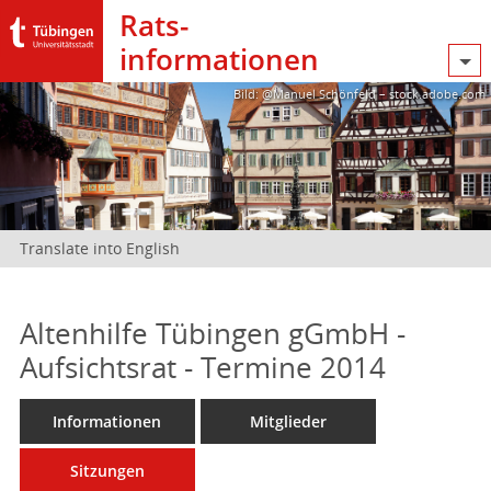
Rats­
informationen
Bild: @Manuel Schönfeld – stock.adobe.com
Translate into English
Altenhilfe Tübingen gGmbH -
Aufsichtsrat - Termine 2014
Informationen
Mitglieder
Sitzungen