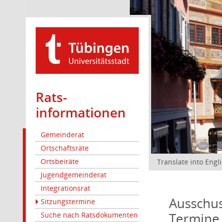
Rats­
informationen
Gemeinderat
Ortschaftsräte
Ortsbeiräte
Translate into Engl
Jugendgemeinderat
Integrationsrat
Ausschus
Sitzungstermine
Termine
Suche nach Ratsdokumenten