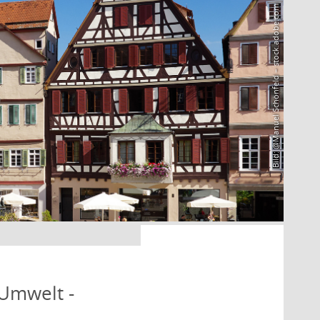
Bild: @Manuel Schönfeld – stock.adobe.com
 Umwelt -