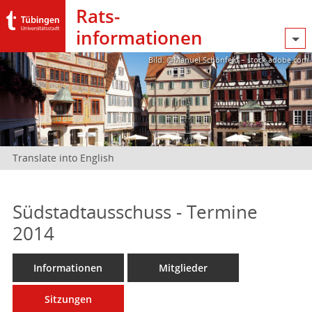
Rats­
informationen
Bild: @Manuel Schönfeld – stock.adobe.com
Translate into English
Südstadtausschuss - Termine
2014
Informationen
Mitglieder
Sitzungen