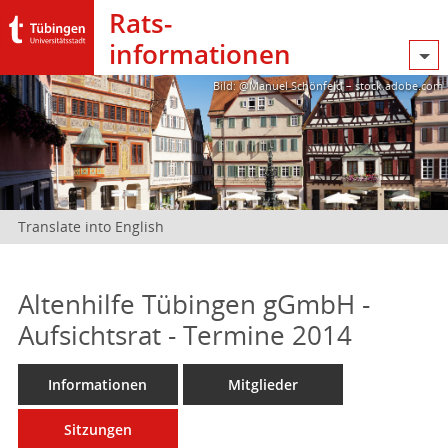
Rats­
informationen
Bild: @Manuel Schönfeld – stock.adobe.com
Translate into English
Altenhilfe Tübingen gGmbH -
Aufsichtsrat - Termine 2014
Informationen
Mitglieder
Sitzungen