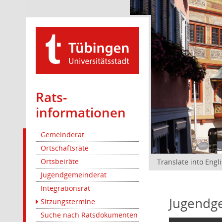
Rats­
informationen
Gemeinderat
Ortschaftsräte
Ortsbeiräte
Translate into Engl
Jugendgemeinderat
Integrationsrat
Jugendg
Sitzungstermine
Suche nach Ratsdokumenten