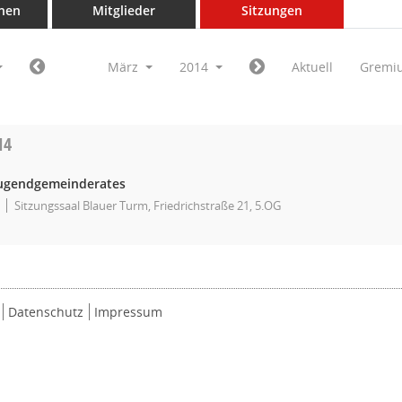
nen
Mitglieder
Sitzungen
März
2014
Aktuell
Gremi
14
Jugendgemeinderates
Sitzungssaal Blauer Turm, Friedrichstraße 21, 5.OG
Datenschutz
Impressum