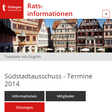
Rats­
informationen
Bild: @Manuel Schönfeld – stock.adobe.com
Translate into English
Südstadtausschuss - Termine
2014
Informationen
Mitglieder
Sitzungen