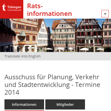
Rats­
informationen
Bild: @Manuel Schönfeld – stock.adobe.com
Translate into English
Ausschuss für Planung, Verkehr
und Stadtentwicklung - Termine
2014
Informationen
Mitglieder