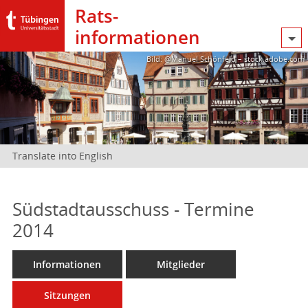
Rats­
informationen
Bild: @Manuel Schönfeld – stock.adobe.com
Translate into English
Südstadtausschuss - Termine
2014
Informationen
Mitglieder
Sitzungen