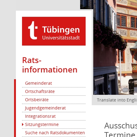
Rats­
informationen
Gemeinderat
Ortschaftsräte
Ortsbeiräte
Translate into Engl
Jugendgemeinderat
Integrationsrat
Ausschus
Sitzungstermine
Termine
Suche nach Ratsdokumenten