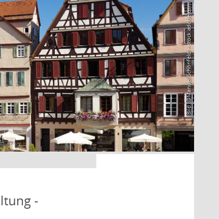
Bild: @Manuel Schönfeld – stock.adobe.com
ltung -